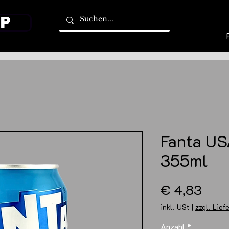
P
Fanta US
355ml
Prei
€ 4,83
inkl. USt
|
zzgl. Lief
Anzahl
*