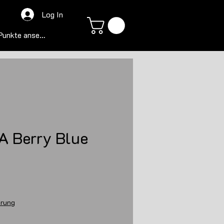
Log In
Punkte ansehen
A Berry Blue
s
erung