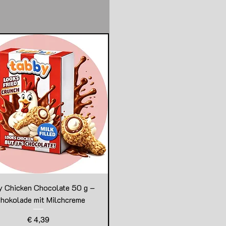
y Chicken Chocolate 50 g –
hokolade mit Milchcreme
Preis
€ 4,39