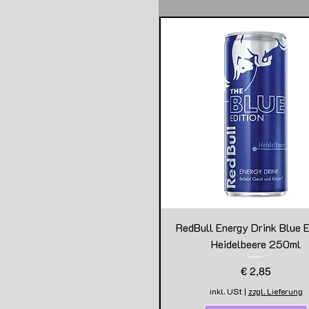
RedBull Energy Drink Blue E
Heidelbeere 250ml
Preis
€ 2,85
inkl. USt
|
zzgl. Lieferung