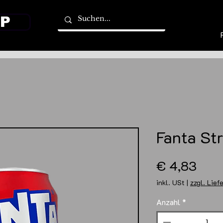
P
Fanta St
Prei
€ 4,83
inkl. USt
|
zzgl. Lief
Anzahl
*