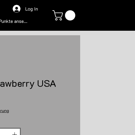
Log In
Punkte ansehen
rawberry USA
s
erung