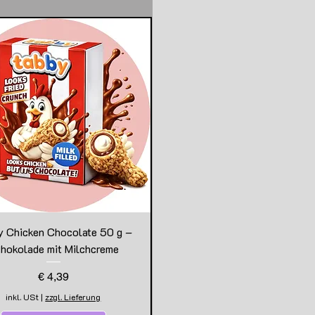
y Chicken Chocolate 50 g –
hokolade mit Milchcreme
Preis
€ 4,39
inkl. USt
|
zzgl. Lieferung