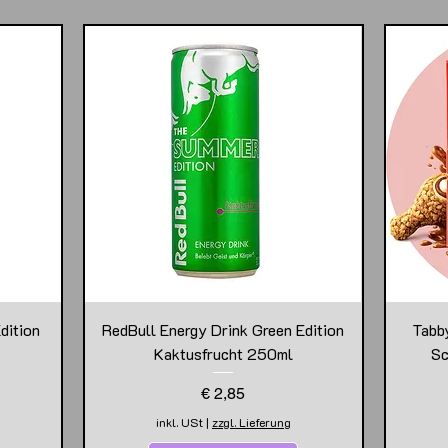
dition
RedBull Energy Drink Green Edition
Tabb
Kaktusfrucht 250ml
Sc
Preis
€ 2,85
inkl. USt
|
zzgl. Lieferung