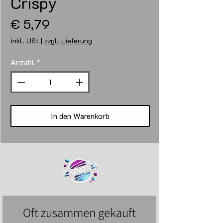
Crispy
Preis
€ 5,79
inkl. USt
|
zzgl. Lieferung
Anzahl
*
In den Warenkorb
Oft zusammen gekauft