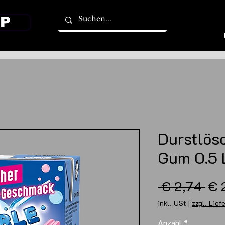
P
Durstlös
Gum 0.5 
Sta
 € 2,74 
€ 
inkl. USt
|
zzgl. Lief
Anzahl
*