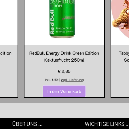
dition
RedBull Energy Drink Green Edition
Tabb
Kaktusfrucht 250ml
Sc
Preis
€ 2,85
inkl. USt
|
zzgl. Lieferung
In den Warenkorb
ÜBER UNS ...
WICHTIGE LINKS ..