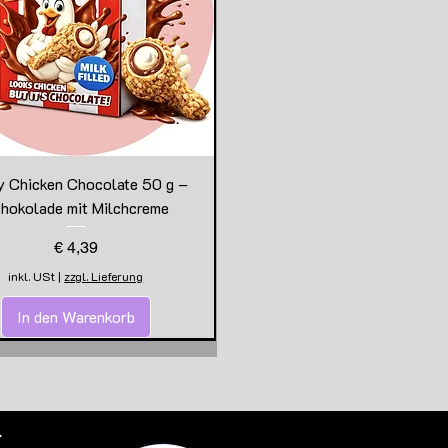
y Chicken Chocolate 50 g –
hokolade mit Milchcreme
Preis
€ 4,39
inkl. USt
|
zzgl. Lieferung
In den Warenkorb
.