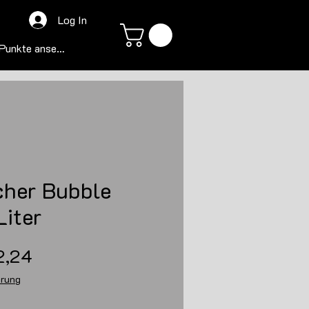
Log In
Punkte ansehen
cher Bubble
Liter
ndardpreis
Sale-
2,24
Preis
erung