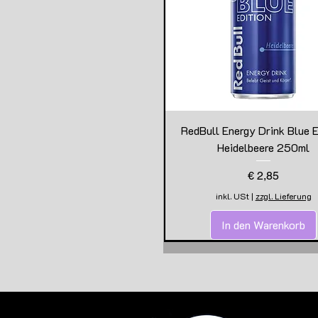
RedBull Energy Drink Blue E
Heidelbeere 250ml
Preis
€ 2,85
inkl. USt
|
zzgl. Lieferung
In den Warenkorb