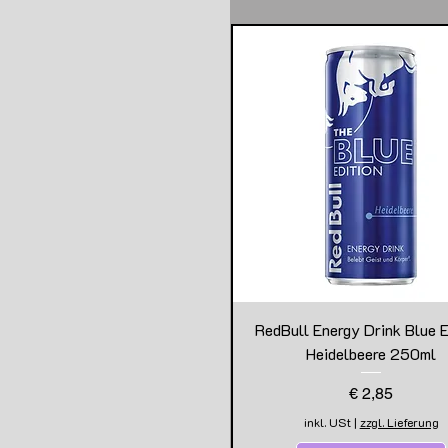
RedBull Energy Drink Blue E
Heidelbeere 250ml
Preis
€ 2,85
inkl. USt
|
zzgl. Lieferung