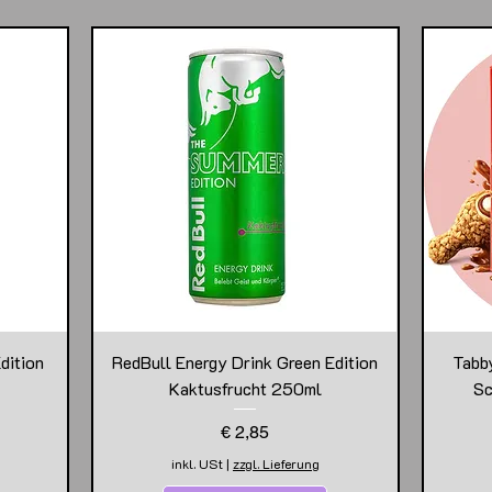
dition
RedBull Energy Drink Green Edition
Tabb
Kaktusfrucht 250ml
Sc
Preis
€ 2,85
inkl. USt
|
zzgl. Lieferung