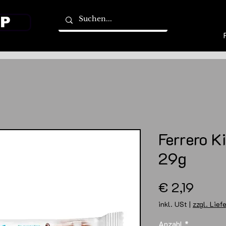
P
Ferrero K
29g
Preis
€ 2,19
inkl. USt
|
zzgl. Lief
Anzahl
*