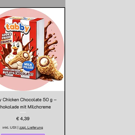
y Chicken Chocolate 50 g –
hokolade mit Milchcreme
Preis
€ 4,39
inkl. USt
|
zzgl. Lieferung