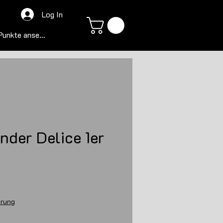
Log In
Punkte ansehen
inder Delice 1er
erung