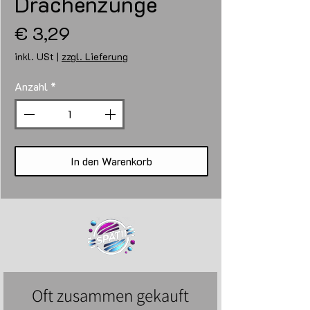
Drachenzunge
Preis
€ 3,29
inkl. USt
|
zzgl. Lieferung
Anzahl
*
In den Warenkorb
Oft zusammen gekauft