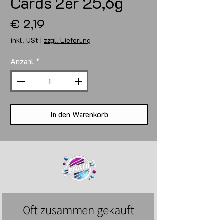
Cards 2er 25,6g
Preis
€ 2,19
inkl. USt
|
zzgl. Lieferung
Anzahl
*
In den Warenkorb
Oft zusammen gekauft