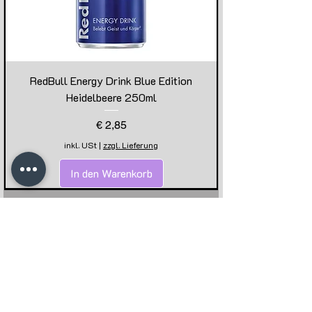
RedBull Energy Drink Blue Edition
Heidelbeere 250ml
Preis
€ 2,85
inkl. USt
|
zzgl. Lieferung
In den Warenkorb
ÜBER UNS ...
WICHTIGE LINKS ...
Kontakt
AGB