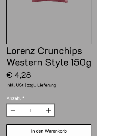
Lorenz Crunchips
Western Style 150g
Preis
€ 4,28
inkl. USt
|
zzgl. Lieferung
Anzahl
*
In den Warenkorb