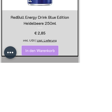
RedBull Energy Drink Blue Edition
Heidelbeere 250ml
Preis
€ 2,85
inkl. USt
|
zzgl. Lieferung
In den Warenkorb
ÜBER UNS ...
WICHTIGE LINKS ...
Kontakt
AGB
Telefon
Cookies