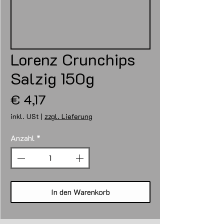
Lorenz Crunchips
Salzig 150g
Preis
€ 4,17
inkl. USt
|
zzgl. Lieferung
Anzahl
*
In den Warenkorb