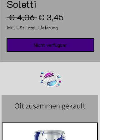
Soletti
Standardpreis
Sale-
 € 4,06 
€ 3,45
Preis
inkl. USt
|
zzgl. Lieferung
Nicht verfügbar
Oft zusammen gekauft