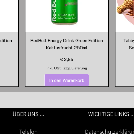
dition
RedBull Energy Drink Green Edition
Tabb
Kaktusfrucht 250ml
Sc
Preis
€ 2,85
inkl. USt
|
zzgl. Lieferung
In den Warenkorb
ÜBER UNS ...
WICHTIGE LINKS ..
Telefon
Datenschutzerkläru