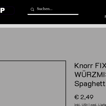
P
Knorr FI
WÜRZMI
Spaghett
Prei
€ 2,49
inkl. USt
|
zzgl. Lief