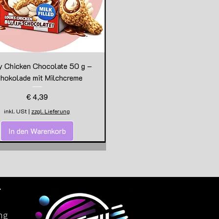
y Chicken Chocolate 50 g –
hokolade mit Milchcreme
Preis
€ 4,39
inkl. USt
|
zzgl. Lieferung
In den Warenkorb
.
ng