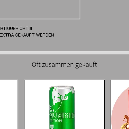
ERTIGGERICHT!!!
 EXTRA GEKAUFT WERDEN
Oft zusammen gekauft