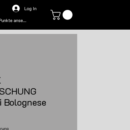
Log In
Punkte ansehen
X
SCHUNG
i Bolognese
s
erung