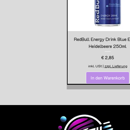
RedBull Energy Drink Blue E
Heidelbeere 250ml
Preis
€ 2,85
inkl. USt
|
zzgl. Lieferung
In den Warenkorb