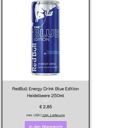
RedBull Energy Drink Blue Edition
Heidelbeere 250ml
Preis
€ 2,85
inkl. USt
|
zzgl. Lieferung
In den Warenkorb