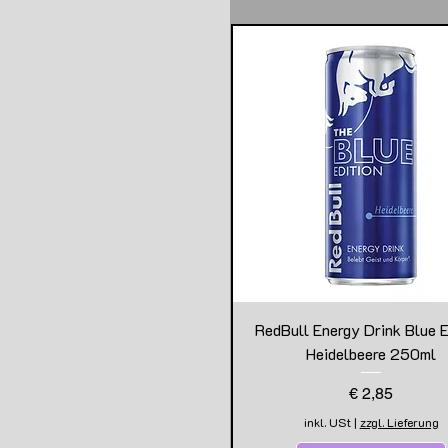
RedBull Energy Drink Blue E
Heidelbeere 250ml
Preis
€ 2,85
inkl. USt
|
zzgl. Lieferung