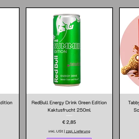
dition
RedBull Energy Drink Green Edition
Tabb
Kaktusfrucht 250ml
Sc
Preis
€ 2,85
inkl. USt
|
zzgl. Lieferung