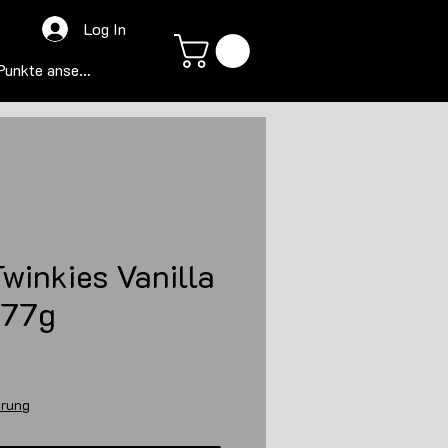
Log In
Punkte ansehen
winkies Vanilla
 77g
s
erung