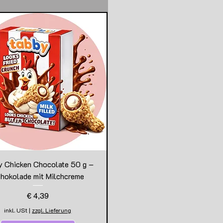
y Chicken Chocolate 50 g –
hokolade mit Milchcreme
Preis
€ 4,39
inkl. USt
|
zzgl. Lieferung