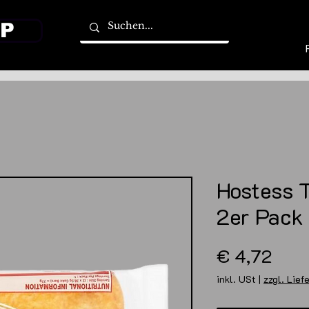
P
Hostess T
2er Pack
Prei
€ 4,72
inkl. USt
|
zzgl. Lief