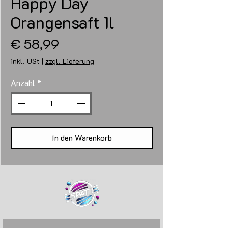
Happy Day
Orangensaft 1l
Preis
€ 58,99
inkl. USt
|
zzgl. Lieferung
Anzahl
*
In den Warenkorb