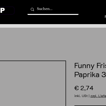
P
Funny Fri
Paprika 
Prei
€ 2,74
inkl. USt
|
zzgl. Lief