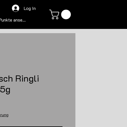
Log In
Punkte ansehen
sch Ringli
35g
s
erung