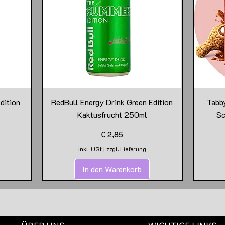
dition
RedBull Energy Drink Green Edition
Tabb
Kaktusfrucht 250ml
Sc
Preis
€ 2,85
inkl. USt
|
zzgl. Lieferung
In den Warenkorb