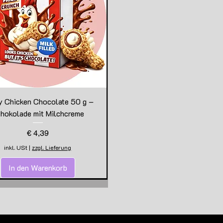
y Chicken Chocolate 50 g –
hokolade mit Milchcreme
Preis
€ 4,39
inkl. USt
|
zzgl. Lieferung
In den Warenkorb