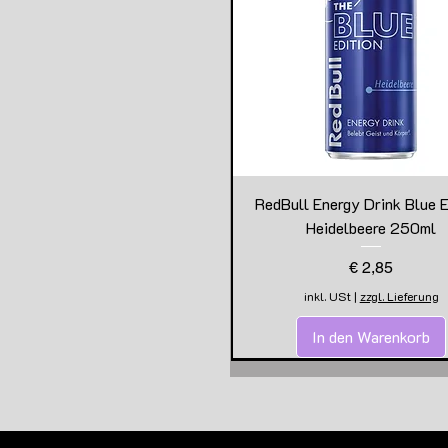
RedBull Energy Drink Blue E
Heidelbeere 250ml
Preis
€ 2,85
inkl. USt
|
zzgl. Lieferung
In den Warenkorb