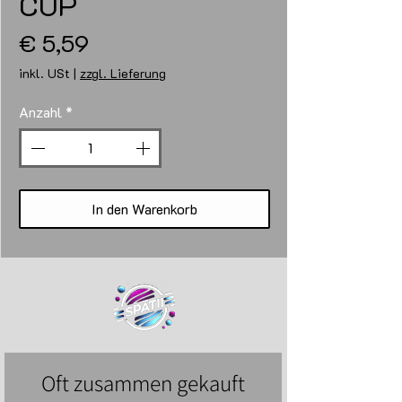
CUP
Preis
€ 5,59
inkl. USt
|
zzgl. Lieferung
Anzahl
*
In den Warenkorb
Oft zusammen gekauft