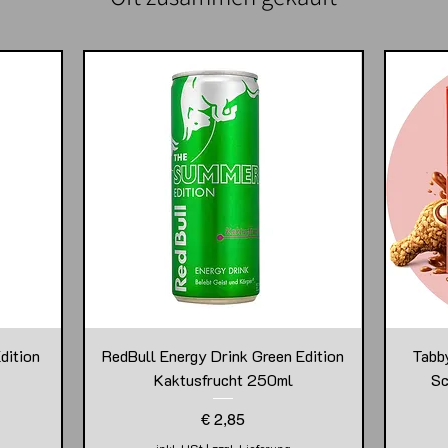
dition
RedBull Energy Drink Green Edition
Tabb
Kaktusfrucht 250ml
Sc
Preis
€ 2,85