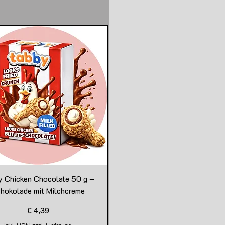
y Chicken Chocolate 50 g –
hokolade mit Milchcreme
Preis
€ 4,39