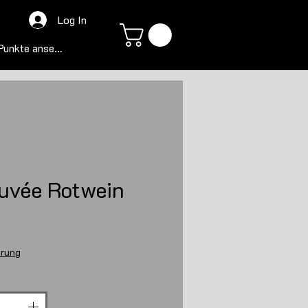
Log In
Punkte ansehen
uvée Rotwein
s
erung