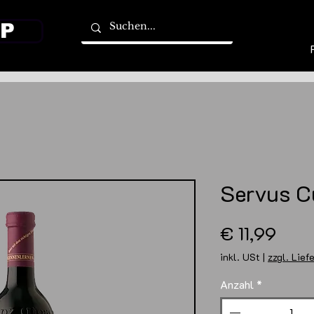
P
Servus C
Prei
€ 11,99
inkl. USt
|
zzgl. Lief
Anzahl
*